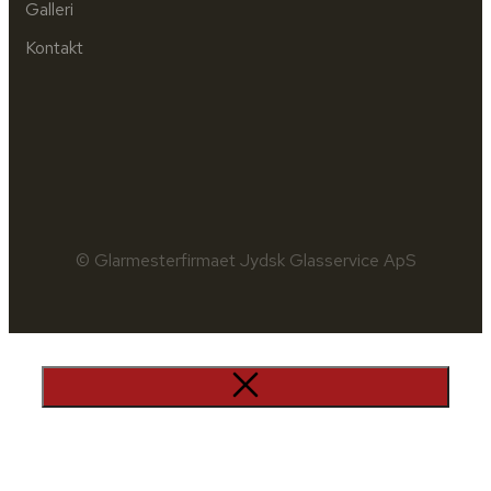
Galleri
Kontakt
© Glarmesterfirmaet Jydsk Glasservice ApS