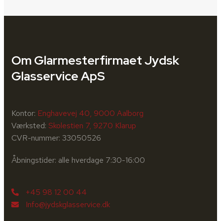
Om Glarmesterfirmaet Jydsk
Glasservice ApS
Kontor:
Enghavevej 40, 9000 Aalborg
Værksted:
Skolestien 7, 9270 Klarup
CVR-nummer: 33050526
Åbningstider: alle hverdage 7:30-16:00
+45 98 12 00 44
Info@jydskglasservice.dk