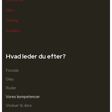
Nibe
Gistrup
Vodskov
Hvad leder du efter?
Forside
Glas
Ruder
Vores kompetencer
Vinduer & døre